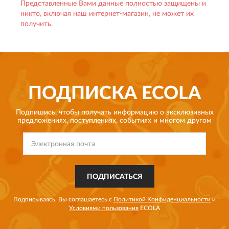
Представленные Вами данные полностью защищены и
никто, включая наш интернет-магазин, не может их
получить.
ПОДПИСКА
ECOLA
Подпишись, чтобы получать информацию о эксклюзивных
предложениях,
поступлениях, событиях и многом другом
ПОДПИСАТЬСЯ
Подписываясь, Вы соглашаетесь с
Политикой Конфиденциальности
и
Условиями пользования
ECOLA