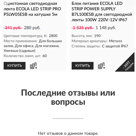
Однотонная светодиодная
Блок питания ECOLA LED
лента ECOLA LED STRIP PRO
STRIP POWER SUPPLY
P5LW05ESB на катушке 5м
B7L100ESB для светодиодной
ленты 100W 220V-12V IP67
341 руб.
280 руб.
1 535 руб.
1 148 руб.
Цветовая температура, K:
2800
Высота, мм:
190
Место применения:
Для больших
Материал арматуры:
Металл
залов, Для офиса, Для магазина,
Степень защиты:
С защитой IP67
Уличные (садовые)
Количество ламп, шт:
60
- ХИТ -
продаж
КУПИТЬ
КУПИТЬ
Последние отзывы или
вопросы
Нет отзывов о данном товаре.