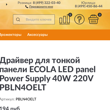
Розница:
8 (499) 322-03-40
Юрлица:
ДОСТАВИМ
ПО ВСЕЙ РОССИИ
8 (499) 450-86-44
Перезвоните мне
0
0
Прожекторы
Аксессуары
Драйвер для тонкой
панели ECOLA LED panel
Power Supply 40W 220V
PBLN4OELT
Артикул:
PBLN4OELT
194 руб.