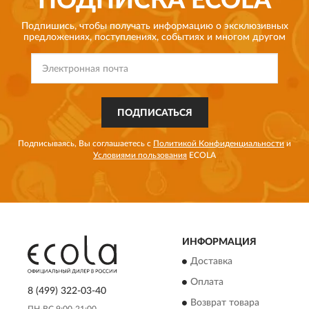
ПОДПИСКА
ECOLA
Подпишись, чтобы получать информацию о эксклюзивных
предложениях,
поступлениях, событиях и многом другом
ПОДПИСАТЬСЯ
Подписываясь, Вы соглашаетесь с
Политикой Конфиденциальности
и
Условиями пользования
ECOLA
ИНФОРМАЦИЯ
Доставка
Оплата
8 (499) 322-03-40
Возврат товара
ПН-ВС 9:00-21:00