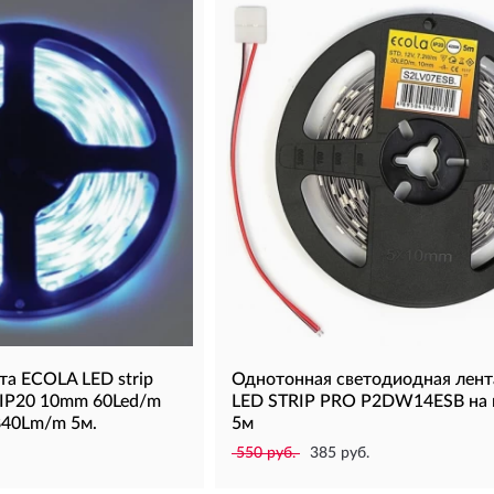
та ECOLA LED strip
Однотонная светодиодная лен
IP20 10mm 60Led/m
LED STRIP PRO P2DW14ESB на 
840Lm/m 5м.
5м
550 руб.
385 руб.