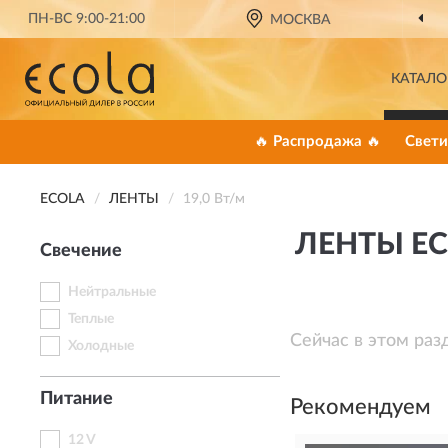
ПН-ВС 9:00-21:00
МОСКВА
КАТАЛО
🔥 Распродажа 🔥
Свети
ECOLA
ЛЕНТЫ
19,0 Вт/м
ЛЕНТЫ EC
Свечение
Нейтральные
Теплые
Сейчас в этом раз
Холодные
Питание
Рекомендуем
12 V