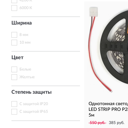
4200 K
6000 K
Ширина
8 мм
10 мм
Цвет
Белые
Желтые
Степень защиты
Однотонная свето
С защитой IP20
LED STRIP PRO P2
С защитой IP65
5м
550 руб.
385 руб.