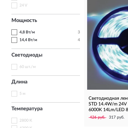
24 V
Мощность
4,8 Вт/м
3
14,4 Вт/м
4
Светодиоды
60 шт./м
Длина
5 м
Светодиодная лен
STD 14.4W/m 24V 
Температура
6000K 14Lm/LED 
426 руб.
317 руб.
2800 K