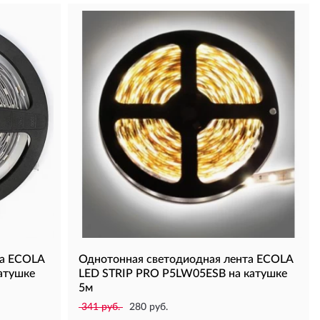
та ECOLA
Однотонная светодиодная лента ECOLA
атушке
LED STRIP PRO P5LW05ESB на катушке
5м
341 руб.
280 руб.