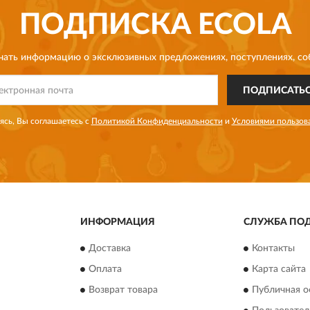
ПОДПИСКА
ECOLA
чать информацию о эксклюзивных предложениях,
поступлениях, со
ПОДПИСАТЬ
сь, Вы соглашаетесь с
Политикой Конфиденциальности
и
Условиями пользов
ИНФОРМАЦИЯ
СЛУЖБА ПО
Доставка
Контакты
Оплата
Карта сайта
Возврат товара
Публичная о