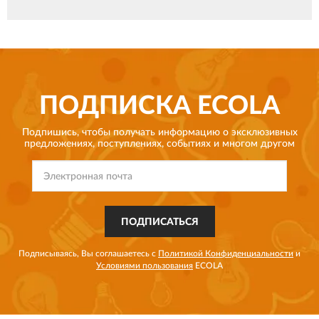
ПОДПИСКА
ECOLA
Подпишись, чтобы получать информацию о эксклюзивных
предложениях,
поступлениях, событиях и многом другом
ПОДПИСАТЬСЯ
Подписываясь, Вы соглашаетесь с
Политикой Конфиденциальности
и
Условиями пользования
ECOLA