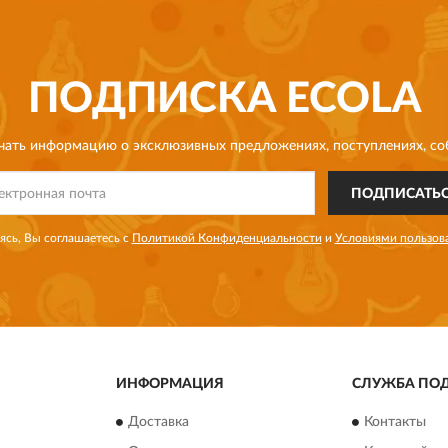
ПОДПИСКА
ECOLA
чать информацию о эксклюзивных предложениях,
поступлениях, со
ПОДПИСАТЬ
сь, Вы соглашаетесь с
Политикой Конфиденциальности
и
Условиями пользов
ИНФОРМАЦИЯ
СЛУЖБА ПО
Доставка
Контакты