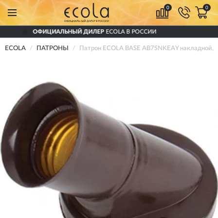
0
0
АЛЬНЫЙ ДИЛЕР
ECOLA В РОССИИ
ДОС
ECOLA
ПАТРОНЫ
Патрон ECOLA BASE AB7SNKEAY накладной, н