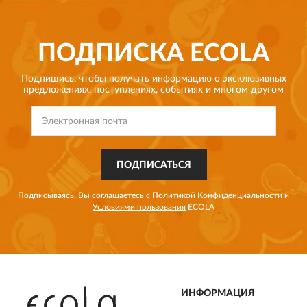
ПОДПИСКА
ECOLA
Подпишись, чтобы получать информацию о эксклюзивных
предложениях,
поступлениях, событиях и многом другом
ПОДПИСАТЬСЯ
Подписываясь, Вы соглашаетесь с
Политикой Конфиденциальности
и
Условиями пользования
ECOLA
ИНФОРМАЦИЯ