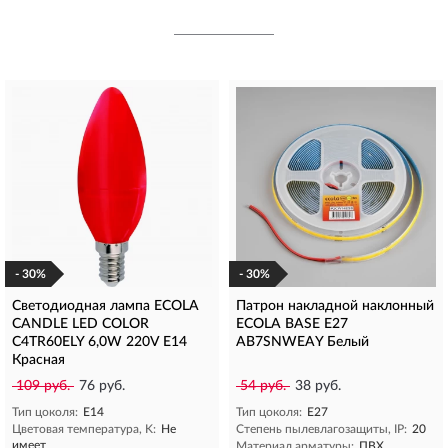
- 30%
- 30%
Светодиодная лампа ECOLA
Патрон накладной наклонный
CANDLE LED COLOR
ECOLA BASE E27
C4TR60ELY 6,0W 220V E14
AB7SNWEAY Белый
Красная
109 руб.
76 руб.
54 руб.
38 руб.
Тип цоколя:
E14
Тип цоколя:
E27
Цветовая температура, K:
Не
Степень пылевлагозащиты, IP:
20
имеет
Материал арматуры:
ПВХ