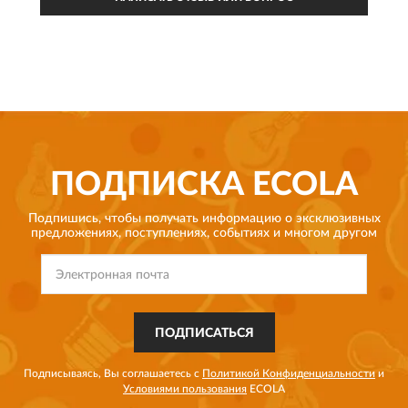
ПОДПИСКА
ECOLA
Подпишись, чтобы получать информацию о эксклюзивных
предложениях,
поступлениях, событиях и многом другом
ПОДПИСАТЬСЯ
Подписываясь, Вы соглашаетесь с
Политикой Конфиденциальности
и
Условиями пользования
ECOLA