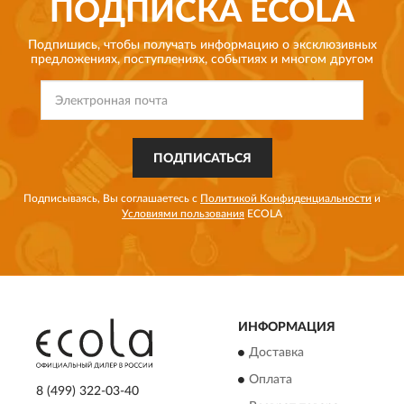
ПОДПИСКА
ECOLA
Подпишись, чтобы получать информацию о эксклюзивных
предложениях,
поступлениях, событиях и многом другом
ПОДПИСАТЬСЯ
Подписываясь, Вы соглашаетесь с
Политикой Конфиденциальности
и
Условиями пользования
ECOLA
ИНФОРМАЦИЯ
Доставка
Оплата
8 (499) 322-03-40