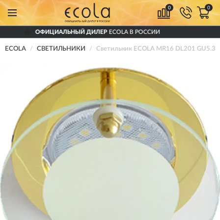
0
0
ИЦИАЛЬНЫЙ ДИЛЕР
ECOLA В РОССИИ
Д
ECOLA
СВЕТИЛЬНИКИ
Светильник ECOLA MR16 DL201 GU5.3 Gl