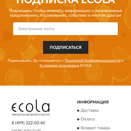
ПОДПИСКА
ECOLA
Подпишись, чтобы получать информацию о эксклюзивных
предложениях,
поступлениях, событиях и многом другом
ПОДПИСАТЬСЯ
Подписываясь, Вы соглашаетесь с
Политикой Конфиденциальности
и
Условиями пользования
ECOLA
ИНФОРМАЦИЯ
Доставка
Оплата
8 (499) 322-03-40
Возврат товара
ПН-ВС 9:00-21:00