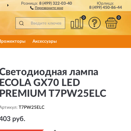
Розница:
8 (499) 322-03-40
Юрлица:
ДОСТАВИМ
ПО ВСЕЙ РОССИИ
8 (499) 450-86-44
Перезвоните мне
0
0
Прожекторы
Аксессуары
Светодиодная лампа
ECOLA GX70 LED
PREMIUM T7PW25ELC
Артикул:
T7PW25ELC
403 руб.