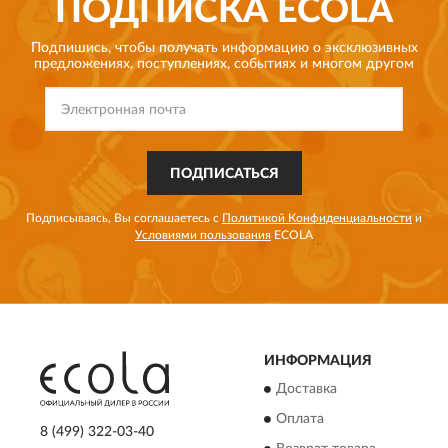
ПОДПИСКА
ECOLA
Подпишись, чтобы получать информацию о эксклюзивных
предложениях,
поступлениях, событиях и многом другом
ПОДПИСАТЬСЯ
Подписываясь, Вы соглашаетесь с
Политикой Конфиденциальности
и
Условиями пользования
ECOLA
ИНФОРМАЦИЯ
Доставка
Оплата
8 (499) 322-03-40