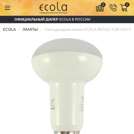
0
0
ЛЬНЫЙ ДИЛЕР
ECOLA В РОССИИ
ДОСТ
ECOLA
ЛАМПЫ
Светодиодная лампа ECOLA REFLECTOR LED 