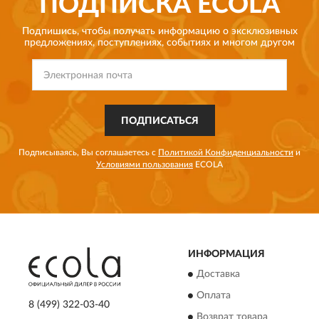
ПОДПИСКА
ECOLA
Подпишись, чтобы получать информацию о эксклюзивных
предложениях,
поступлениях, событиях и многом другом
ПОДПИСАТЬСЯ
Подписываясь, Вы соглашаетесь с
Политикой Конфиденциальности
и
Условиями пользования
ECOLA
ИНФОРМАЦИЯ
Доставка
Оплата
8 (499) 322-03-40
Возврат товара