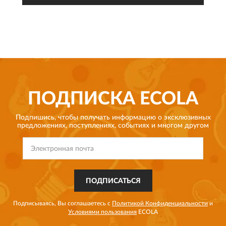
ПОДПИСКА
ECOLA
Подпишись, чтобы получать информацию о эксклюзивных
предложениях,
поступлениях, событиях и многом другом
ПОДПИСАТЬСЯ
Подписываясь, Вы соглашаетесь с
Политикой Конфиденциальности
и
Условиями пользования
ECOLA