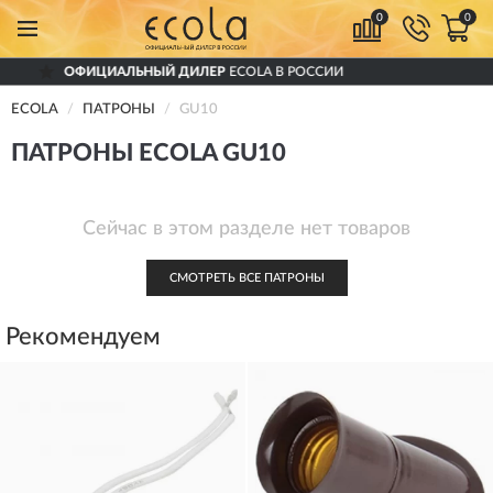
0
0
ОФИЦИАЛЬНЫЙ ДИЛЕР
ECOLA В РОССИИ
ECOLA
ПАТРОНЫ
GU10
ПАТРОНЫ ECOLA GU10
Сейчас в этом разделе нет товаров
СМОТРЕТЬ ВСЕ ПАТРОНЫ
Рекомендуем